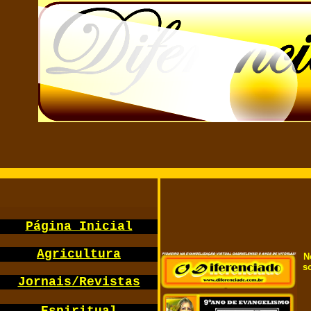
Págin
a Inicial
Agricultura
N
s
Jornais/Revistas