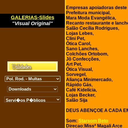
Empresas apoiadoras deste 
Prefeitura municipal,
GALERIAS-Slides
Mara Moda Evangélica,
Recanto restaurante e lanche
"Visual Original"
Salão Cecília Rodrigues,
Lojas Lebes,
Clini Pet,
Ótica Carol,
Sano Lanches,
Colchões Ortobom,
Jô Confecções,
Art Pet,
Ótica Visual,
Sorvegel,
Aliança Minimercado,
Rápido Gás,
Café Kidelícia,
Lojas Becker,
Salão Sija
DEUS ABENÇOE A CADA E
Som:
Starsom Beto
Direcao:Missª Magali Arce