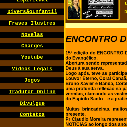
Espiritual
L
DiversãoInfantil
D
Frases Ilustres
Novelas
ENCONTRO D
Charges
15ª edição do ENCONTRO D
Youtube
do Evangélico.
Abertura sendo representad
Deus à sua serva.
Videos Legais
Logo após, teve as partici
Louvor Eterno, Coral Canaã,
Jogos
Bruno Xavier e Banda, Cora
uma profunda reflexão na p
Tradutor Online
veredas, clareando as veste
do Espírito Santo... e a pratic
Divulgue
Muitas brincadeiras, muit
presente.
Contatos
Pr Claudio Moreira represen
NOTÍCIAS ao longo dos ano