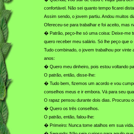
confortável. Não sei quanto tempo ficarei dist
Assim sendo, o jovem partiu. Andou muitos di
Ofereceu-se para trabalhar e foi aceito, mas
� Patrão, peço-lhe só uma coisa: Deixe-me t
quero receber meu salário. Só lhe peço que o
Tudo combinado, o jovem trabalhou por vinte 
anos:
� Quero meu dinheiro, pois estou voltando p
O patrão, então, disse-lhe:
� Tudo bem, fizemos um acordo e vou cumpri-lo
conselhos meus e ir embora. Vá para seu quar
O rapaz pensou durante dois dias. Procurou o 
� Quero os três conselhos.
O patrão, então, falou-lhe:
� Primeiro: Nunca tome atalhos em sua vida
� Segundo: Não seja curioso para aquilo que é