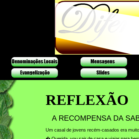
REFLEXÃO
A RECOMPENSA DA SAB
Um casal de jovens recém-casados era muito po
� Querida, vou sair de casa e viajar para be