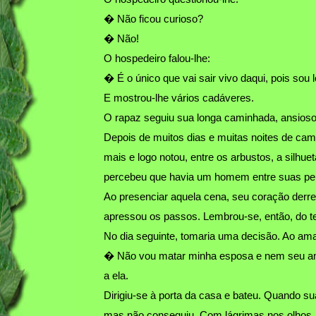
� Não ficou curioso?
� Não!
O hospedeiro falou-lhe:
� É o único que vai sair vivo daqui, pois sou 
E mostrou-lhe vários cadáveres.
O rapaz seguiu sua longa caminhada, ansioso
Depois de muitos dias e muitas noites de cam
mais e logo notou, entre os arbustos, a silh
percebeu que havia um homem entre suas per
Ao presenciar aquela cena, seu coração derre
apressou os passos. Lembrou-se, então, do ter
No dia seguinte, tomaria uma decisão. Ao ama
� Não vou matar minha esposa e nem seu amante
a ela.
Dirigiu-se à porta da casa e bateu. Quando s
mas não conseguiu. Com lágrimas nos olhos, 