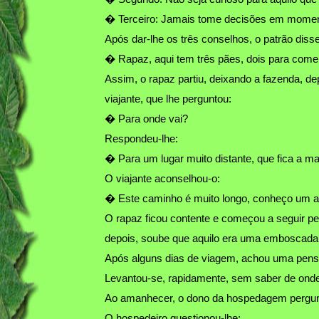
� Terceiro: Jamais tome decisões em momento
Após dar-lhe os três conselhos, o patrão disse
� Rapaz, aqui tem três pães, dois para come
Assim, o rapaz partiu, deixando a fazenda, d
viajante, que lhe perguntou:
� Para onde vai?
Respondeu-lhe:
� Para um lugar muito distante, que fica a ma
O viajante aconselhou-o:
� Este caminho é muito longo, conheço um at
O rapaz ficou contente e começou a seguir pe
depois, soube que aquilo era uma emboscada
Após alguns dias de viagem, achou uma pensã
Levantou-se, rapidamente, sem saber de onde 
Ao amanhecer, o dono da hospedagem pergunto
O hospedeiro questionou-lhe: