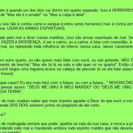
dele é quando um dos dois vai dormir em quarto separado. Isso é HORROROS
 "Mas ele é o errado!" ou "Mas a culpa é dela!".
a luta não é contra carne e sangue (contra seres humanos) mas é contra prin
 ensina: USAR AS ARMAS ESPIRITUAIS.
ado pelo mal a dizer coisas malditas, isso são armas espirituais do mal. S
 é FAZER A DIFERENÇA, é ser o calmo, ou a calma, é falar com mansidão, é 
mal, eu repreendo toda influência do inferno nessa casa, nesse casamento
em outro quarto, ou não quiser mais falar com você, ou sair gritando, N
 de brecha! "Mas ele tá lá na sala e não quer vir no quarto!" Então che
ocê largou uma fogueira acesa na cabeça da pessoa! (e se ela falar palavr
trouxe).
rque casei? Eu era mais feliz com o fulano, ou com a fulana..." MISERICÓR
tem que pensar assim: "DEUS ME UNIU À MEU MARIDO" OU "DEUS ME
SA TERRA".
 do mais maduro saber que mais importa agradar a Deus do que ouvir a voz 
pende DOS DOIS estarem juntos no propósito de dar certo.
eus?
drugada sempre que puder, ajoelha na sala da sua casa, e invoca a pres
ndendo todo mal e mandando embora todo espírito maldito que não deveria e
s na parada!