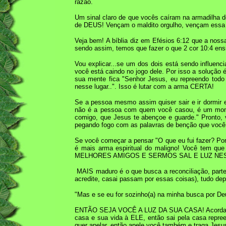
razão.
Um sinal claro de que vocês caíram na armadilha 
de DEUS! Vençam o maldito orgulho, vençam essa de
Veja bem! A bíblia diz em Efésios 6:12 que a noss
sendo assim, temos que fazer o que 2 cor 10:4
Vou explicar...se um dos dois está sendo influenci
você está caindo no jogo dele. Por isso a solução
sua mente fica "Senhor Jesus, eu repreendo todo 
nesse lugar..". Isso é lutar com a arma CERTA!
Se a pessoa mesmo assim quiser sair e ir dormir 
não é a pessoa com quem você casou, é um momento
comigo, que Jesus te abençoe e guarde." Pronto, v
pegando fogo com as palavras de benção que você 
Se você começar a pensar "O que eu fui fazer? Po
é mais arma espiritual do maligno! Você 
MELHORES AMIGOS E SERMOS SAL E LUZ NES
MAIS maduro é o que busca a reconciliação, parte
acredite, casai passam por essas coisas), tudo de
"Mas e se eu for sozinho(a) na minha busca por D
ENTÃO SEJA VOCÊ A LUZ DA SUA CASA! Acorda de ma
casa e sua vida à ELE, então sai pela casa repree
quer apelar, então apele você também e traga Jesu