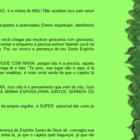
O, é a vitória do MAL! Não aceitem isso pelo amor
cipados e potestades (Seres espirituais, demônios)
e você chegar pra resolver grosseria com grosseria,
sentar e enquanto a pessoa estiver falando você na
. Pai, eu invoco a presença do teu Santo Espírito
ÃO FIQUE COM RAIVA, porque não é a pessoa, aquela
ga lá e fala: "Te amo, seu lugar não é aqui, é lá
as malditas, é mais sinal ainda de que o capeta tá
DIA, isso não é o pensamento que vem do céu. Isso
 UNIU À MINHA ESPOSA,PARA JUNTOS SERMOS OS
do próprio orgulho, é SUPER possível dar certo (e
ença do Espírito Santo de Deus ali, consagra sua
star lá, já que o capeta quer bagunçar, já que ele