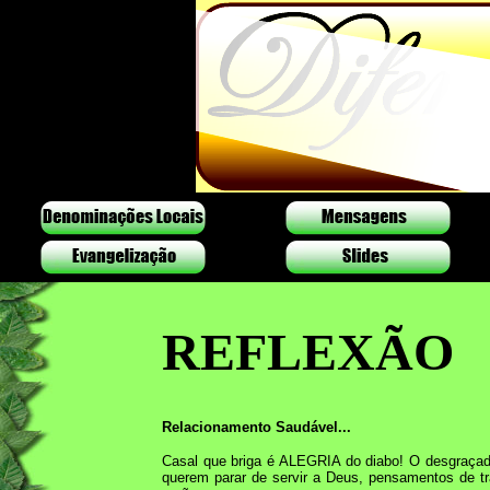
REFLEXÃO
Relacionamento Saudável...
Casal que briga é ALEGRIA do diabo! O desgraçad
querem parar de servir a Deus, pensamentos de t