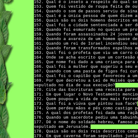
152. Qual é o inseto a respeito do qual se
153. Quem foi vestido de roupa feita de ou
154. Quando o som de passos serviu de sina
155. Qual é a única pessoa de quem dizem a
156. Quais são os dois homens descritos em
157. Qual foi a cidade sentenciada a ser d
158. Quando foi esmurrado no queixo um pro
159. Quando foram assassinados 24 jovens e
160. Quando a avareza de um homem quase de
161. Quando um rei de Israel incendiou seu
162. Quando foram transformados espelhos e
163. Qual foi o profeta que viu um carro c
164. Onde se acha escrito que um cortesão 
165. Que nome foi dado a uma criança para 
166. Qual foi a mulher que sugeriu a seu e
167. Quando com uma pasta de figos foi cur
168. Qual foi o capitão que favoreceu a um
169. Por que decretou a Lei de Moisés que 
sepultado no dia de sua execução?
170. Cite das Escrituras uma receita para 
171. Em que lugar o Novo Testamento mencio
172. Quem poupou a vida de seu mais ferren
173. Qual foi a viúva que pintou sua face?
174. Quem perdeu mãos e pés como castigo p
175. A qual dos profetas foi dada uma raçã
176. Quando um sacerdote pediu uma tabuinh
177. Dê o nome do soldado hebreu, famoso p
sepultado em Jerusalém.
178. Quais são os dois reis descritos como
179. Em que caverna foram sepultados junta