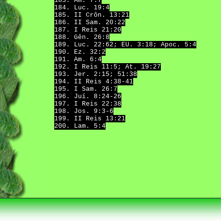
183. Am. 7:7
184. Luc. 19:4
185. II Crôn. 13:21
186. II Sam. 20:22
187. I Reis 21:20
188. Gên. 26:8
189. Luc. 22:62; EU. 3:18; Apoc. 5:4
190. Ez. 32:2
191. Am. 6:4
192. I Reis 11:5; At. 19:27
193. Jer. 2:15; 51:38
194. II Reis 4:38-41
195. I Sam. 26:7
196. Juí. 8:24-26
197. I Reis 22:38
198. Jos. 9:3-6
199. II Reis 13:21
200. Lam. 5:4