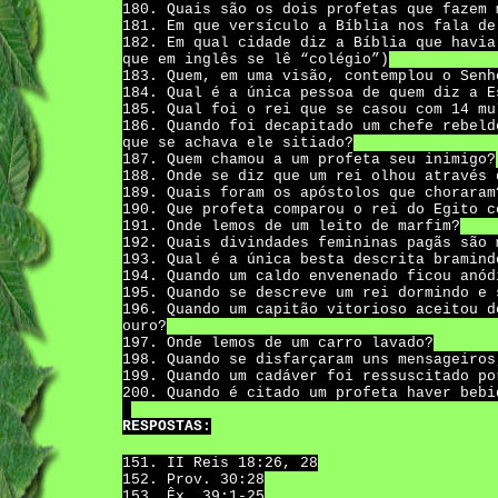
180. Quais são os dois profetas que fazem 
181. Em que versículo a Bíblia nos fala de
182. Em qual cidade diz a Bíblia que havia
que em inglês se lê “colégio”)
183. Quem, em uma visão, contemplou o Senh
184. Qual é a única pessoa de quem diz a E
185. Qual foi o rei que se casou com 14 mu
186. Quando foi decapitado um chefe rebeld
que se achava ele sitiado?
187. Quem chamou a um profeta seu inimigo?
188. Onde se diz que um rei olhou através 
189. Quais foram os apóstolos que choraram
190. Que profeta comparou o rei do Egito c
191. Onde lemos de um leito de marfim?
192. Quais divindades femininas pagãs são 
193. Qual é a única besta descrita bramind
194. Quando um caldo envenenado ficou anód
195. Quando se descreve um rei dormindo e 
196. Quando um capitão vitorioso aceitou d
ouro?
197. Onde lemos de um carro lavado?
198. Quando se disfarçaram uns mensageiros
199. Quando um cadáver foi ressuscitado po
200. Quando é citado um profeta haver bebi
RESPOSTAS:
151. II Reis 18:26, 28
152. Prov. 30:28
153. Êx. 39:1-25