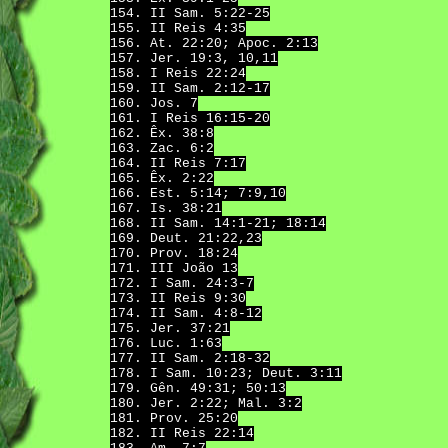
154. II Sam. 5:22-25
155. II Reis 4:35
156. At. 22:20; Apoc. 2:13
157. Jer. 19:3, 10,11
158. I Reis 22:24
159. II Sam. 2:12-17
160. Jos. 7
161. I Reis 16:15-20
162. Êx. 38:8
163. Zac. 6:2
164. II Reis 7:17
165. Êx. 2:22
166. Est. 5:14; 7:9,10
167. Is. 38:21
168. II Sam. 14:1-21; 18:14
169. Deut. 21:22,23
170. Prov. 18:24
171. III João 13
172. I Sam. 24:3-7
173. II Reis 9:30
174. II Sam. 4:8-12
175. Jer. 37:21
176. Luc. 1:63
177. II Sam. 2:18-32
178. I Sam. 10:23; Deut. 3:11
179. Gên. 49:31; 50:13
180. Jer. 2:22; Mal. 3:2
181. Prov. 25:20
182. II Reis 22:14