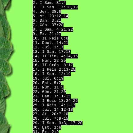
2. I Sam. 31:4
3. II Sam. 17:18,19
4. Jer. 38:6
5. At. 23:12-14
6. Dan. 3:21
7. Gên. 37:28
8. I Sam. 4:21,22
9. Êx. 21:27
10. II Reis 6:6
11. Deut. 14:21
12. Juí. 3:17
13. I Sam. 17:18
14. II Tim. 4:14,15
15. Núm. 22:25
16. II Crôn. 8:17
17. I Reis 2:13-25
18. I Sam. 13:19
19. Juí. 6:19
20. Est. 5:2
21. Núm. 11:5
22. Gên. 21:20
23. Dan. 1:11-15
24. I Reis 13:24-26
25. I Reis 14:1-17
26. Juí. 14:12-18
27. At. 20:7-10
28. Juí. 7:9-15
29. I Sam. 9:3, 17-20
30. Est. 1:6
31. Êx. 2:9