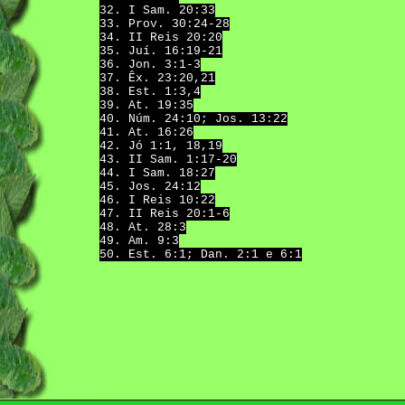
32. I Sam. 20:33
33. Prov. 30:24-28
34. II Reis 20:20
35. Juí. 16:19-21
36. Jon. 3:1-3
37. Êx. 23:20,21
38. Est. 1:3,4
39. At. 19:35
40. Núm. 24:10; Jos. 13:22
41. At. 16:26
42. Jó 1:1, 18,19
43. II Sam. 1:17-20
44. I Sam. 18:27
45. Jos. 24:12
46. I Reis 10:22
47. II Reis 20:1-6
48. At. 28:3
49. Am. 9:3
50. Est. 6:1; Dan. 2:1 e 6:1