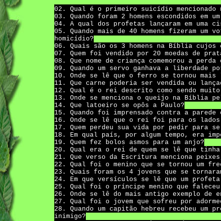
02. Qual é o primeiro suicídio mencionado 
03. Quando foram 2 homens escondidos em um
04. A qual dos profetas lançaram em uma ci
05. Quando mais de 40 homens fizeram um vo
homicídio?
06. Quais são os 3 homens na Bíblia cujos 
07. Quem foi vendido por 20 moedas de prat
08. Que nome de criança comemorou a perda 
09. Quando um servo ganhava a liberdade po
10. Onde se lê que o ferro se tornou mais 
11. Que carne poderia ser vendida ou lança
12. Qual é o rei descrito como sendo muito
13. Onde se menciona o queijo na Bíblia pe
14. Que latoeiro se opôs a Paulo?
15. Quando foi imprensado contra a parede 
16. Onde se lê que o rei foi para os lados
17. Quem perdeu sua vida por pedir para se
18. Em qual país, por algum tempo, era imp
19. Quem fez bolos asmos para um anjo?
20. Qual era o rei de quem se lê que tinha
21. Que verso da Escritura menciona peixes
22. Qual foi o menino que se tornou um fre
23. Quais foram os 4 jovens que se tornara
24. Em que versículos se lê que um profeta
25. Qual foi o príncipe menino que faleceu
26. Onde se lê do mais antigo exemplo de e
27. Qual foi o jovem que sofreu por adorme
28. Quando um capitão hebreu recebeu um pr
inimigo?