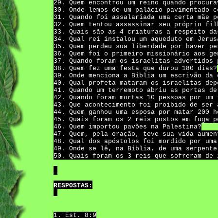
29. Quem encontrou um reino quando procura
30. Onde lemos de um palácio pavimentado c
31. Quando foi assalariada uma certa mãe p
32. Quem tentou assassinar seu próprio fil
33. Quais são as 4 criaturas a respeito da
34. Qual rei instalou um aqueduto em Jerus
35. Quem perdeu sua liberdade por haver pe
36. Quem foi o primeiro missionário aos ge
37. Quando foram os israelitas advertidos 
38. Quem fez uma festa que durou 180 dias?
39. Onde menciona a Bíblia um escrivão da 
40. Qual profeta mataram os israelitas dep
41. Quando um terremoto abriu as portas de
42. Quando foram mortas 10 pessoas por um 
43. Que acontecimento foi proibido de ser 
44. Quem ganhou uma esposa por matar 200 h
45. Quais foram os 2 reis postos em fuga p
46. Quem importou pavões na Palestina?
47. Quem, pela oração, teve sua vida aumen
48. Qual dos apóstolos foi mordido por uma
49. Onde se lê, na Bíblia, de uma serpente
50. Quais foram os 3 reis que sofreram de 
RESPOSTAS:
1. Est. 8:9