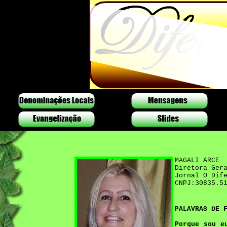
MAGALI ARCE
Diretora Ger
Jornal O Dif
CNPJ:30835.5
PALAVRAS DE 
Porque sou e