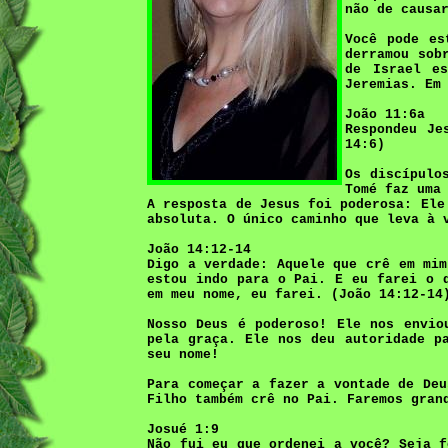
não de causa
Você pode es
derramou sob
de Israel es
Jeremias. Em
João 11:6a
Respondeu Je
14:6)
Os discípulo
Tomé faz uma
A resposta de Jesus foi poderosa: Ele
absoluta. O único caminho que leva à 
João 14:12-14
Digo a verdade: Aquele que crê em mim
estou indo para o Pai. E eu farei o 
em meu nome, eu farei. (João 14:12-14
Nosso Deus é poderoso! Ele nos envio
pela graça. Ele nos deu autoridade p
seu nome!
Para começar a fazer a vontade de Deu
Filho também crê no Pai. Faremos gran
Josué 1:9
Não fui eu que ordenei a você? Seja f