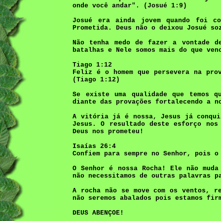
onde você andar". (Josué 1:9)
Josué era ainda jovem quando foi co
Prometida. Deus não o deixou Josué so
Não tenha medo de fazer a vontade d
batalhas e Nele somos mais do que ven
Tiago 1:12
Feliz é o homem que persevera na pro
(Tiago 1:12)
Se existe uma qualidade que temos q
diante das provações fortalecendo a n
A vitória já é nossa, Jesus já conqui
Jesus. O resultado deste esforço nos
Deus nos prometeu!
Isaías 26:4
Confiem para sempre no Senhor, pois o
O Senhor é nossa Rocha! Ele não muda
não necessitamos de outras palavras p
A rocha não se move com os ventos, r
não seremos abalados pois estamos fir
DEUS ABENÇOE!