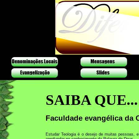
SAIBA QUE...
Faculdade evangélica da C
Estudar Teologia é o desejo de muitas pessoas, e
aprofundar no conhecimento da Palavra de Deus.